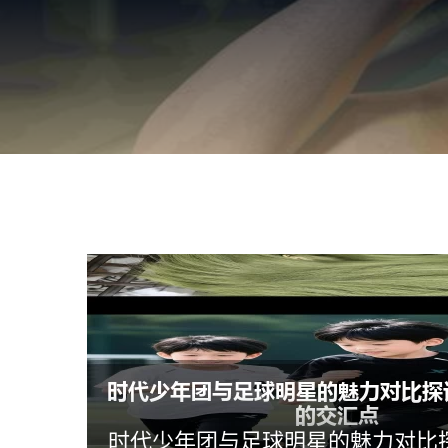
时代少年团与足球明星的魅力对比