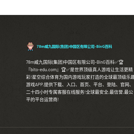
78m威九国际(集团)中国区有限公司-BinG百科✅🏆
『bito-edu.com』🏆✅是世界顶级真人游戏让生活更精
彩!星空综合体育为国内游戏玩家打造的全球最顶级乐
游戏APP,提供下载、入口、首页、平台、登陆、官网、
二十四小时专属客服在线服务!全球最安全,最信誉,最公
平的平台运营商!