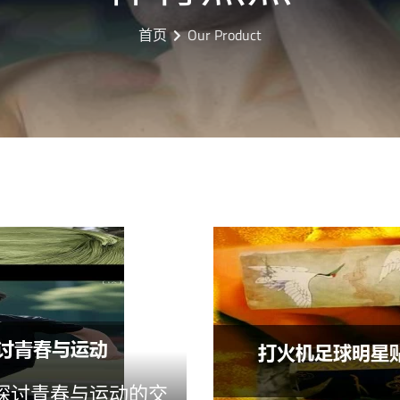
首页
Our Product
探讨青春与运动的交