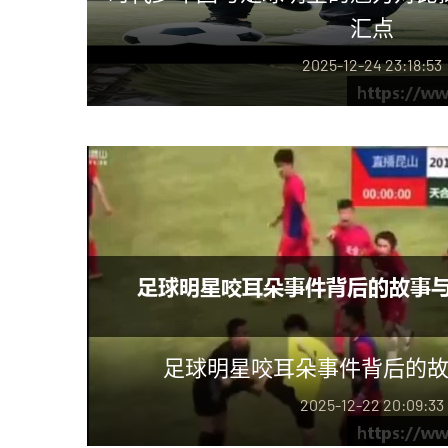
汇点
2025-12-24 23:18:53
足球明星咬耳朵事件背后的
2025-12-22 20:09:33