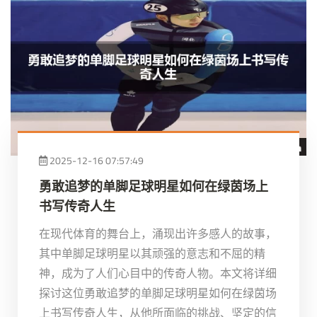
2025-12-16 07:57:49
勇敢追梦的单脚足球明星如何在绿茵场上
书写传奇人生
在现代体育的舞台上，涌现出许多感人的故事，
其中单脚足球明星以其顽强的意志和不屈的精
神，成为了人们心目中的传奇人物。本文将详细
探讨这位勇敢追梦的单脚足球明星如何在绿茵场
上书写传奇人生，从他所面临的挑战、坚定的信