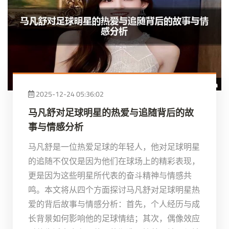
2025-12-24 05:36:02
马凡舒对足球明星的热爱与追随背后的故
事与情感分析
马凡舒是一位热爱足球的年轻人，他对足球明星
的追随不仅仅是因为他们在球场上的精彩表现，
更是因为这些明星所代表的奋斗精神与情感共
鸣。本文将从四个方面探讨马凡舒对足球明星热
爱的背后故事与情感分析：首先，个人经历与成
长背景如何影响他的足球情结；其次，偶像效应