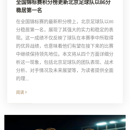
全国锦标赛积分榜更新北京足球队以86分
稳居第一名
在全国锦标赛的最新积分榜上，北京足球队以86
分稳居第一名，展现了其强大的实力和稳定的表
现。这一成绩不仅反映了球队在本赛季中所取得
的优异战绩，也意味着他们有望在接下来的比赛
中继续保持领先地位。本文将从四个方面详细分
析这一现象，包括北京足球队的团队表现、战术
分析、对手情况及未来展望等，为读者提供全面
的理...
阅读