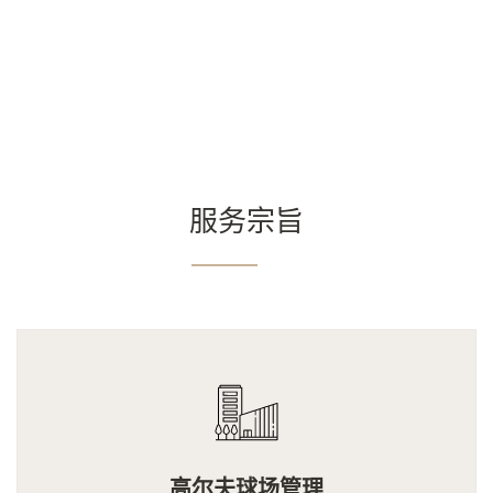
服务宗旨
高尔夫球场管理