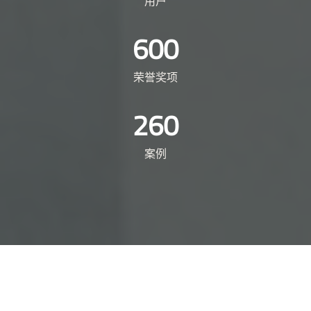
用户
600
荣誉奖项
260
案例