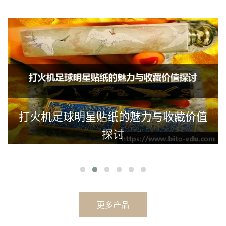
打火机足球明星贴纸的魅力与收藏价值
探讨
更多产品