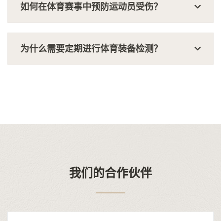
如何在体育赛事中预防运动员受伤？
为什么需要定期进行体育装备检测？
我们的合作伙伴