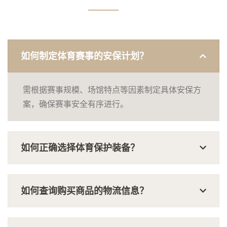
如何制定体育赛事的安保计划？
需根据赛事规模、场馆特点等因素制定具体安保方
案，确保赛事安全有序进行。
如何正确选择体育保护装备？
如何查询购买商品的物流信息？