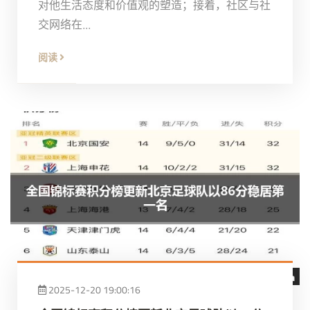
对他生活态度和价值观的塑造；接着，社区与社
交网络在...
阅读
2025-12-20 19:00:16