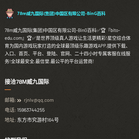
78m威九国际(集团)中国区有限公司-BinG百科✅🏆『bito-
edu.com』🏆✅是世界顶级真人游戏让生活更精彩!星空综合体
育为国内游戏玩家打造的全球最顶级乐趣游戏APP,提供下载、
入口、首页、平台、登陆、官网、二十四小时专属客服在线服
务!全球最安全,最信誉,最公平的平台运营商!
接洽78M威九国际
邮箱:
rjnlv@qq.com
电话:
15963744255
地址:
东方市究游村164号