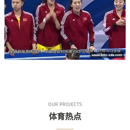
OUR PROJECTS
体育热点