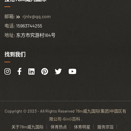
邮箱:
rjnlv@qq.com
电话:
15963744255
地址:
东方市究游村164号
找到我们
Copyright © 2023 - All Rights Reserved
78m威九国际(集团)中国区有
限公司-BinG百科
.
关于78m威九国际
体育热点
体育明星
服务宗旨