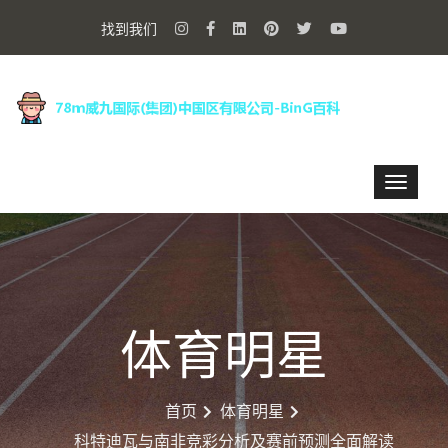
找到我们
体育明星
首页
体育明星
科特迪瓦与南非竞彩分析及赛前预测全面解读