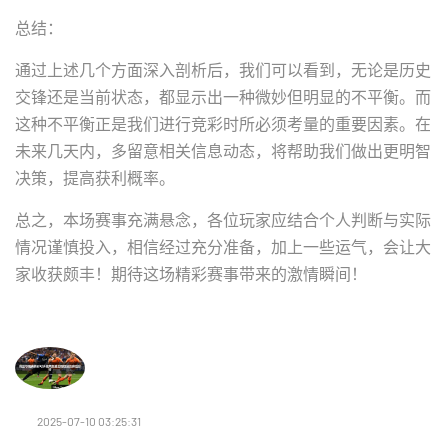
总结：
通过上述几个方面深入剖析后，我们可以看到，无论是历史
交锋还是当前状态，都显示出一种微妙但明显的不平衡。而
这种不平衡正是我们进行竞彩时所必须考量的重要因素。在
未来几天内，多留意相关信息动态，将帮助我们做出更明智
决策，提高获利概率。
总之，本场赛事充满悬念，各位玩家应结合个人判断与实际
情况谨慎投入，相信经过充分准备，加上一些运气，会让大
家收获颇丰！期待这场精彩赛事带来的激情瞬间！
2025-07-10 03:25:31